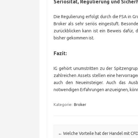
Seriosität, Regulierung und Sicher
Die Regulierung erfolgt durch die FSA in Gr
Broker als sehr seriös eingestuft. Besonde
zurückblicken kann ist ein Beweis dafür, 
bisher gekommen ist.
Fazit:
IG gehört unumstritten zu der Spitzengrup
zahlreichen Assets stellen eine hervorrag
auch den Neueinsteiger. Auch das Ausb
notwendigen Erfahrungen anzueignen, könn
Kategorie:
Broker
Beitrags-Navigation
←
Welche Vorteile hat der Handel mit CF