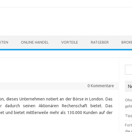
ITEN
ONLINE HANDEL
VORTEILE
RATGEBER
BROK
Suc
nach
0 Kommentare
N
ndon, dieses Unternehmen notiert an der Börse in London. Das
Ohn
er dadurch seinen Aktionären Rechenschaft bietet. Das
geht
 und bietet mittlerweile mehr als 130.000 Kunden auf der
Tipp
For
die