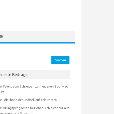
ER
hen
:
eueste Beiträge
e Talent zum Schreiben zum eigenen Buch – so
 es!
s, die Ihnen den Möbelkauf erleichtern
tführungsprognosen beziehen sich nicht nur auf
 gegenwärtige Situation