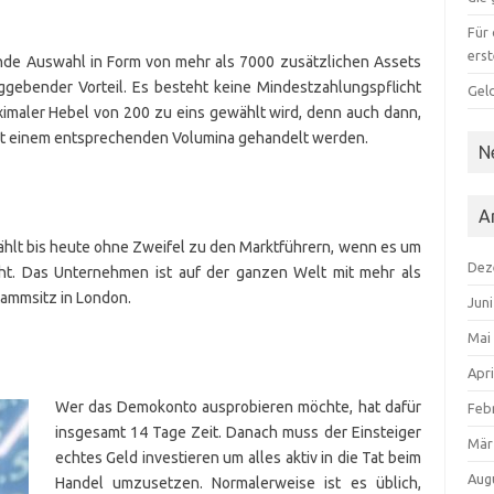
Für
ers
nde Auswahl in Form von mehr als 7000 zusätzlichen Assets
gebender Vorteil. Es besteht keine Mindestzahlungspflicht
Gel
imaler Hebel von 200 zu eins gewählt wird, denn auch dann,
 mit einem entsprechenden Volumina gehandelt werden.
N
A
ählt bis heute ohne Zweifel zu den Marktführern, wenn es um
Dez
ht. Das Unternehmen ist auf der ganzen Welt mit mehr als
tammsitz in London.
Jun
Mai
Apri
Wer das Demokonto ausprobieren möchte, hat dafür
Feb
insgesamt 14 Tage Zeit. Danach muss der Einsteiger
Mär
echtes Geld investieren um alles aktiv in die Tat beim
Aug
Handel umzusetzen. Normalerweise ist es üblich,