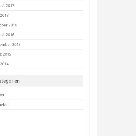
ust 2017
 2017
ober 2016
ust 2016
ember 2015
z 2015
 2014
ategorien
ker
geber